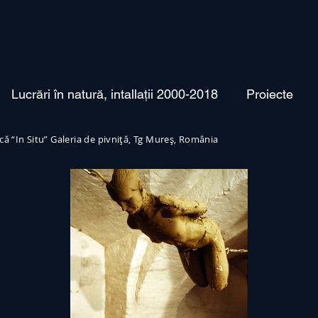
Lucrări în natură, intallații 2000-2018
Proiecte
ică “In Situ” Galeria de pivniță, Tg Mureș, România